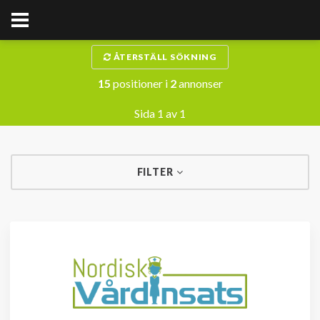
ÅTERSTÄLL SÖKNING
15
positioner i
2
annonser
Sida 1 av 1
FILTER