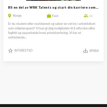
Bli en del av WRK Talents og start din karriere som miljøterapeut
Norge
Fast
10
Er du student eller nyutdannet og søker en vei inn i arbeidslivet
som miljøterapeut? Vi kan gi deg muligheten til å utforske ulike
fagfelt og opparbeide bred arbeidserfaring. Vi har et
omfattende...
INTERESTED
SPARA