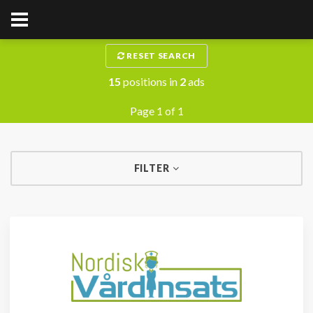
RESET SEARCH
15
positions in
2
ads
Page 1 of 1
FILTER