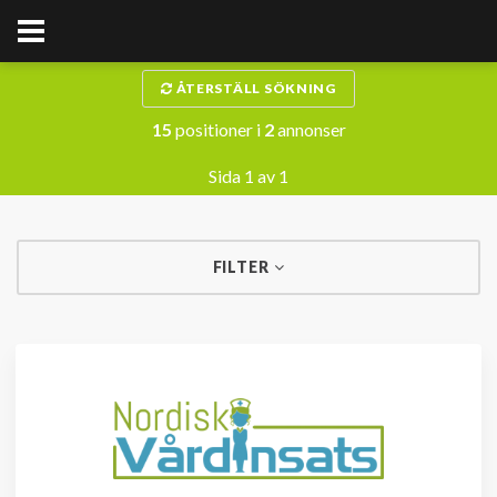
ÅTERSTÄLL SÖKNING
15
positioner i
2
annonser
Sida 1 av 1
FILTER