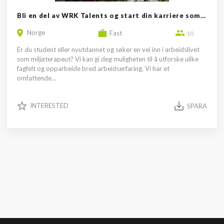
Bli en del av WRK Talents og start din karriere som miljøterapeut
Norge
Fast
10
Er du student eller nyutdannet og søker en vei inn i arbeidslivet
som miljøterapeut? Vi kan gi deg muligheten til å utforske ulike
fagfelt og opparbeide bred arbeidserfaring. Vi har et
omfattende...
INTERESTED
SPARA