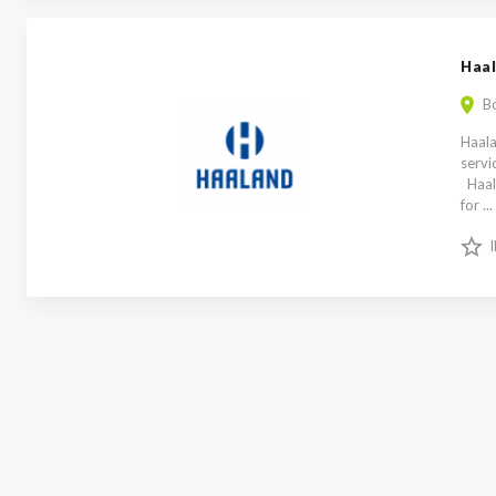
B
Haala
servi
Haala
for ...