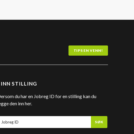
TIPS EN VENN!
FINN STILLING
ersom du har en Jobreg ID for en stilling kan du
egge den inn her.
SØK