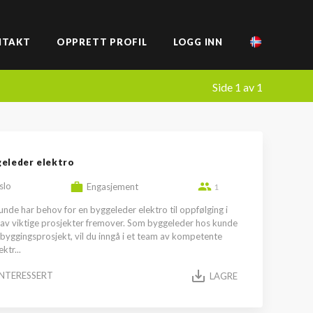
NTAKT
OPPRETT PROFIL
LOGG INN
Side 1 av 1
eleder elektro
slo
Engasjement
1
unde har behov for en byggeleder elektro til oppfølging i
av viktige prosjekter fremover. Som byggeleder hos kunde
byggingsprosjekt, vil du inngå i et team av kompetente
ktr...
INTERESSERT
LAGRE