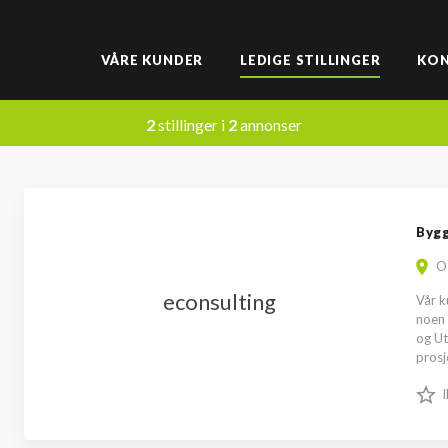
VÅRE KUNDER
LEDIGE STILLINGER
KO
2
stillinger i
2
annonser
Bygg
O
econsulting
Vår k
noen 
og Ut
prosje