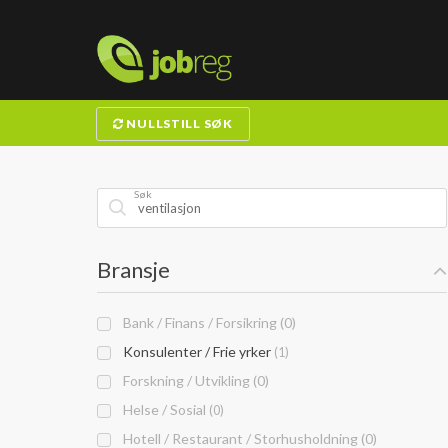
NULLSTILL SØK
Søk
Bransje
Bank / Finans / Forsikring (0)
Konsulenter / Frie yrker
(1)
Forskning / Utvikling (0)
Helse / Sosial
(0)
Hotell / Restaurant / Storhusholdning (0)