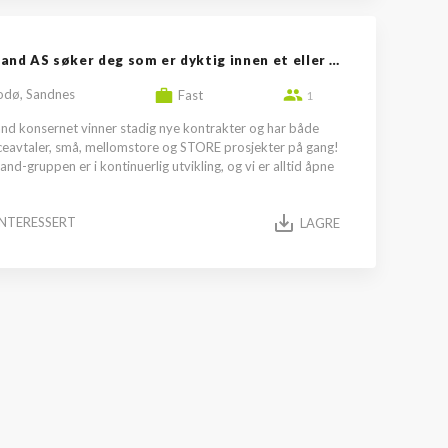
Haaland AS søker deg som er dyktig innen et eller flere fagområder i...
odø, Sandnes
Fast
1
nd konsernet vinner stadig nye kontrakter og har både
ceavtaler, små, mellomstore og STORE prosjekter på gang!
nd-gruppen er i kontinuerlig utvikling, og vi er alltid åpne
INTERESSERT
LAGRE