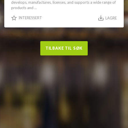
develops, manufactures, licenses, and supports a wide range of
products and ...
INTERESSERT
LAGRE
TILBAKE TIL SØK