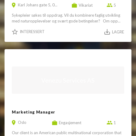
Karl Johans gate 5, 0...
Vikariat
5
Sykepleier søkes til oppdrag. Vil du kombinere faglig utvikling
med naturopplevelser og svært gode betingelser? Om opp...
INTERESSERT
LAGRE
Venezu Services AS
Marketing Manager
Oslo
Engasjement
1
Our client is an American public multinational corporation that