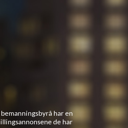
g bemanningsbyrå har en
stillingsannonsene de har