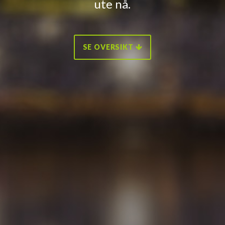
ute nå.
SE OVERSIKT