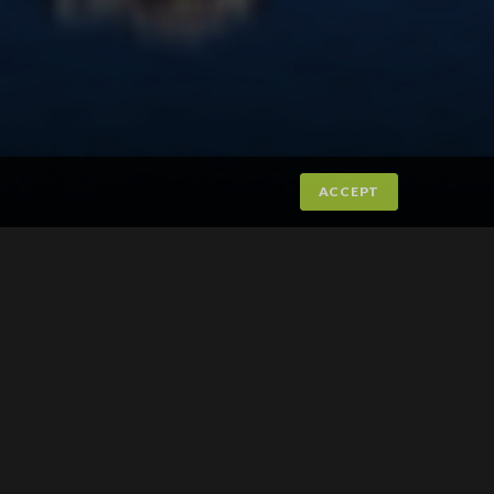
ACCEPT
TIPS EN VENN!
FINN STILLING