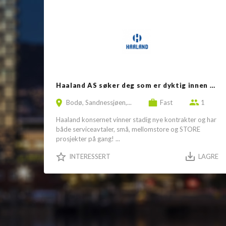
Haaland AS søker deg som er dyktig innen et eller flere fagområder i...
Bodø, Sandnessjøen,...
Fast
1
Haaland konsernet vinner stadig nye kontrakter og har
både serviceavtaler, små, mellomstore og STORE
prosjekter på gang! ...
INTERESSERT
LAGRE