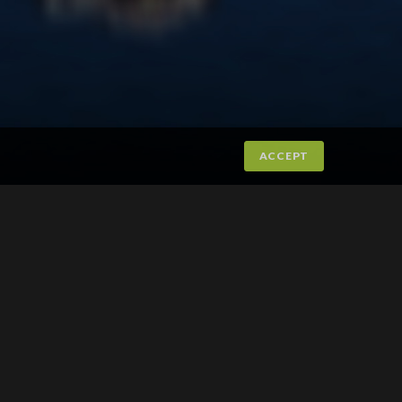
ACCEPT
TIPS EN VENN!
FINN STILLING