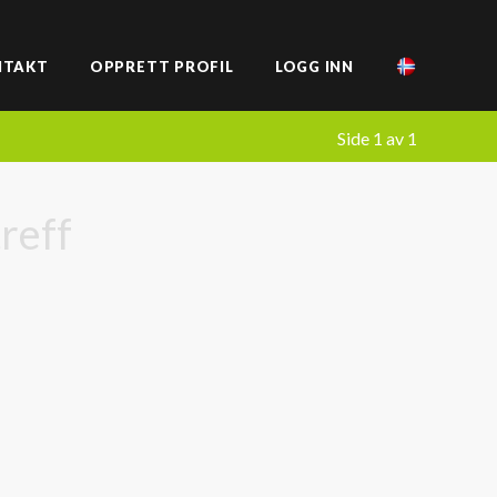
NTAKT
OPPRETT PROFIL
LOGG INN
Side 1 av 1
treff