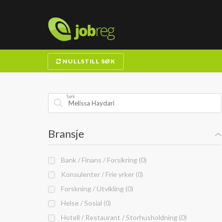
NULLSTILL SØK
Søk
Bransje
Bank / Finans / Forsikring (0)
Konsulenter / Frie yrker
(0)
Forskning / Utvikling (0)
Helse / Sosial
(0)
Hotell / Restaurant / Storhusholdning (0)