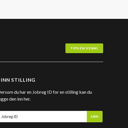
TIPS EN VENN!
FINN STILLING
ersom du har en Jobreg ID for en stilling kan du
egge den inn her.
SØK