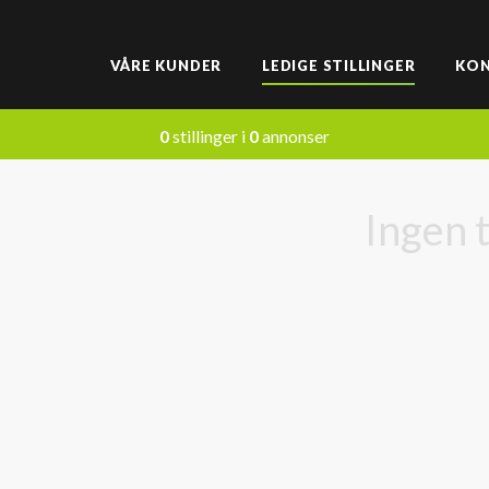
VÅRE KUNDER
LEDIGE STILLINGER
KO
0
stillinger i
0
annonser
Ingen 