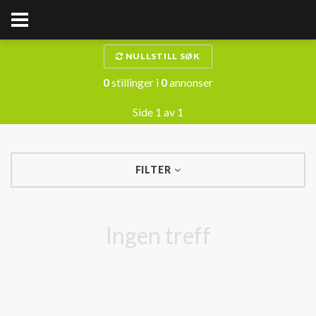
NULLSTILL SØK
0
stillinger i
0
annonser
Side 1 av 1
FILTER
Ingen treff