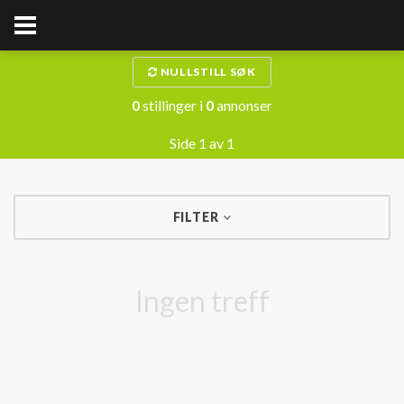
NULLSTILL SØK
0
stillinger i
0
annonser
Side 1 av 1
FILTER
Ingen treff