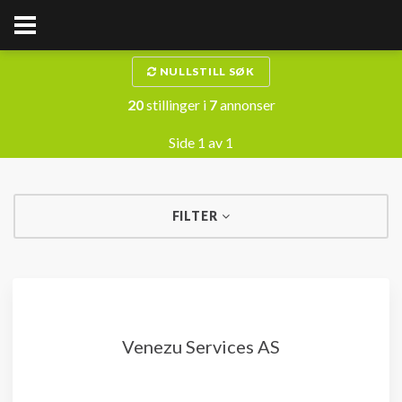
NULLSTILL SØK
20
stillinger i
7
annonser
Side 1 av 1
FILTER
Venezu Services AS