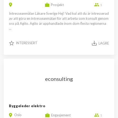
Prosjekt
1
Intresseanmälan Läkare Sverige Hej! Vad kul att du är intresserad
av att göra en intresseanmälan för att arbeta som konsult genom
oss på Agito. Agito är upphandlade inom dom flesta regionerna
...
INTERESSERT
LAGRE
econsulting
Byggeleder elektro
Oslo
Engasjement
1