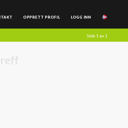
NTAKT
OPPRETT PROFIL
LOGG INN
Side 1 av 1
treff