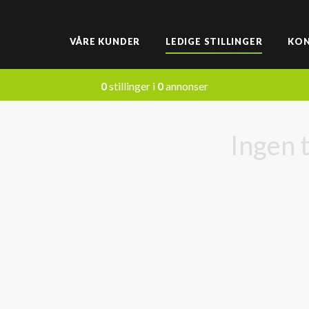
VÅRE KUNDER
LEDIGE STILLINGER
KO
0
stillinger i
0
annonser
Ingen 