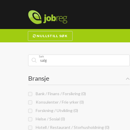
NULLSTILL SØK
Søk
Bransje
Bank / Finans / Forsikring (0)
Konsulenter / Frie yrker
(0)
Forskning / Utvikling (0)
Helse / Sosial
(0)
Hotell / Restaurant / Storhusholdning (0)