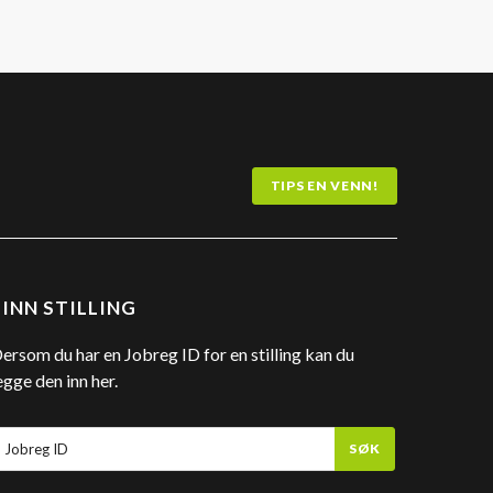
TIPS EN VENN!
FINN STILLING
ersom du har en Jobreg ID for en stilling kan du
egge den inn her.
SØK